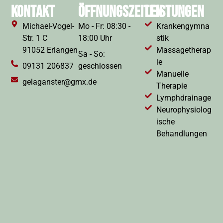
KONTAKT
ÖFFNUNGSZEITEN
LEISTUNGEN
Michael-Vogel-
Mo - Fr: 08:30 -
Krankengymna
Str. 1 C
18:00 Uhr
stik
91052 Erlangen
Massagetherap
Sa - So:
ie
09131 206837
geschlossen
Manuelle
gelaganster@gmx.de
Therapie
Lymphdrainage
Neurophysiolog
ische
Behandlungen